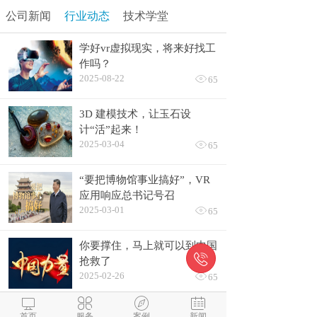
公司新闻
行业动态
技术学堂
学好vr虚拟现实，将来好找工
作吗？
2025-08-22

65
3D 建模技术，让玉石设
计“活”起来！
2025-03-04

65
“要把博物馆事业搞好”，VR
应用响应总书记号召
2025-03-01

65
你要撑住，马上就可以到中国

抢救了
2025-02-26

65




新型消费点燃内需新引擎，
首页
服务
案例
新闻