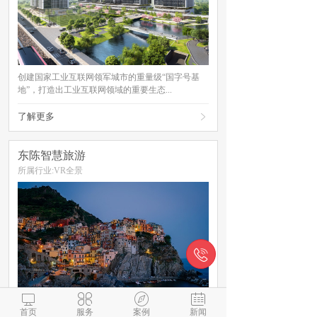
创建国家工业互联网领军城市的重量级“国字号基
地”，打造出工业互联网领域的重要生态...
了解更多

东陈智慧旅游
所属行业:VR全景





首页
服务
案例
新闻