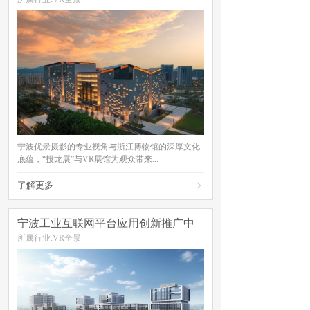
宁波优景摄影的专业视角与浙江博物馆的深厚文化
底蕴，“投龙展”与VR展馆为观众带来...
了解更多

宁波工业互联网平台应用创新推广中
心
所属行业:VR全景