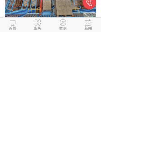





通过VR技术，洋河股份打破了地域和时间
首页
服务
案例
新闻
的限制，用户无论身处何地，都可以通过虚
拟现实技术走进洋河酒厂，进行360度全景
式的沉浸式参观。这种创新的互动方式，不
仅让消费者感受到品牌文化的独特魅力，也
加深了他们与洋河品牌之间的情感纽带。在
虚拟酒厂中，消费者可以通过自己的视角与
酒厂环境互动，甚至可以根据自己的兴趣选
择参观不同的区域，体验不同的酿酒环节。
这种个性化的体验方式，显然比传统的实地
参观更加灵活，更加符合现代消费者的偏
好。通过VR看厂，洋河股份不仅提升了品
牌的互动性，还让消费者在轻松愉快的氛围
中了解了品牌的历史与文化，强化了品牌的
影响力。