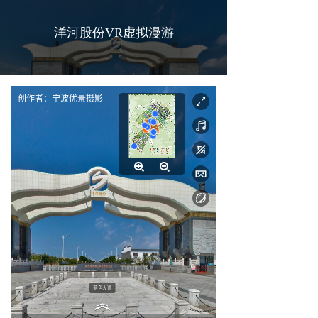
洋河股份VR虚拟漫游