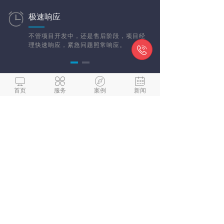
极速响应
不管项目开发中，还是售后阶段，项目经
理快速响应，紧急问题照常响应。





首页
服务
案例
新闻
典型案例
这是过去我们跟合作伙伴的故事
宁波城市展览馆
互联网应用中心
浙江创新中心