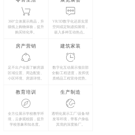
360°立体展示商品，升
VR/3D数字化还原实景
级线上购物体验，提升
空间或定制虚拟展馆，
购买转化率。
嵌入多种互动热点。
房产营销
建筑家装
足不出户全面了解房源
数字化互动展示项目部
区域位置、周边配套、
全貌/工程进度，发挥优
小区环境、房源详情。
质精品工程宣传优势。
教育培训
生产制造
全方位展示学校教学环
透明化展示工厂/设备/研
境，云参观校园，提升
发等环境，带客户身临
学校形象和知名度。
其境的深度验厂。