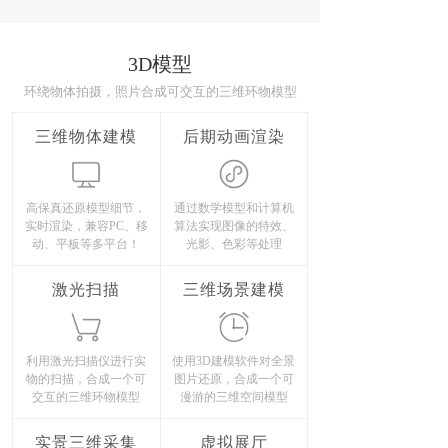
3D模型
环绕物体拍摄，照片合成可交互的三维环物模型
三维物体建模
后期动画渲染
高保真还原模型细节，
通过数学模型和计算机
实时渲染，兼容PC、移
算法实现图像的特效、
动、平板等多平台！
光影、色彩等处理
激光扫描
三维场景建模
利用激光扫描仪进行实
使用3D建模软件对全景
物的扫描，合成一个可
图片还原，合成一个可
交互的三维环物模型
漫游的三维空间模型
实景三维采集
虚拟展厅