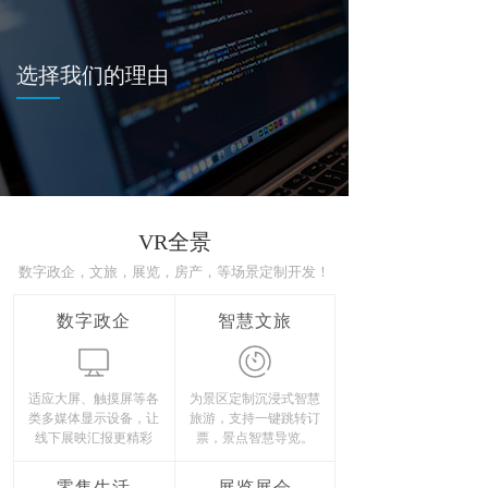
选择我们的理由
VR全景
数字政企，文旅，展览，房产，等场景定制开发！
数字政企
智慧文旅
适应大屏、触摸屏等各
为景区定制沉浸式智慧
类多媒体显示设备，让
旅游，支持一键跳转订
线下展映汇报更精彩
票，景点智慧导览。
零售生活
展览展会