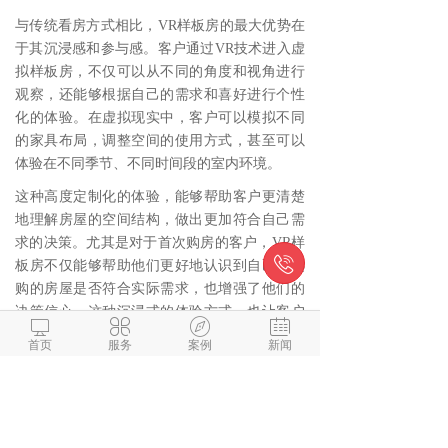
与传统看房方式相比，VR样板房的最大优势在
于其沉浸感和参与感。客户通过VR技术进入虚
拟样板房，不仅可以从不同的角度和视角进行
观察，还能够根据自己的需求和喜好进行个性
化的体验。在虚拟现实中，客户可以模拟不同
的家具布局，调整空间的使用方式，甚至可以
体验在不同季节、不同时间段的室内环境。
这种高度定制化的体验，能够帮助客户更清楚
地理解房屋的空间结构，做出更加符合自己需
求的决策。尤其是对于首次购房的客户，VR样

板房不仅能够帮助他们更好地认识到自己所选
购的房屋是否符合实际需求，也增强了他们的
决策信心。这种沉浸式的体验方式，也让客户




在选择房产时，能够更好地理解和感受到未来
首页
服务
案例
新闻
生活的场景，从而提升了整体的满意度和购买
欲望。
未来展望：VR技术助力房地产行业转型