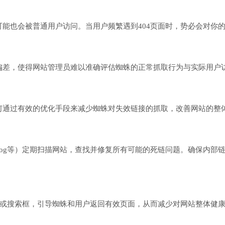
能也会被普通用户访问。当用户频繁遇到404页面时，势必会对你
偏差，使得网站管理员难以准确评估蜘蛛的正常抓取行为与实际用户
何通过有效的优化手段来减少蜘蛛对失效链接的抓取，改善网站的整
ScreamingFrog等）定期扫描网站，查找并修复所有可能的死链问题
接或搜索框，引导蜘蛛和用户返回有效页面，从而减少对网站整体健