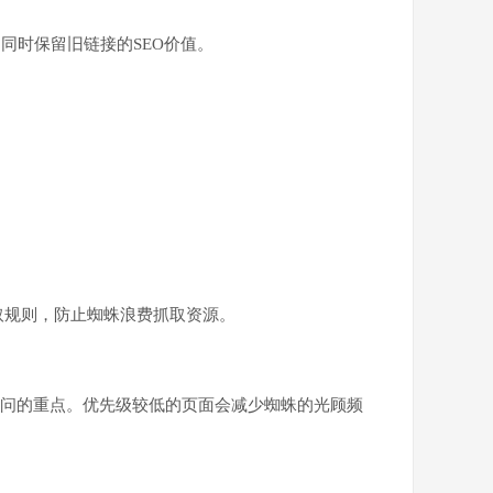
同时保留旧链接的SEO价值。
禁止抓取规则，防止蜘蛛浪费抓取资源。
繁访问的重点。优先级较低的页面会减少蜘蛛的光顾频