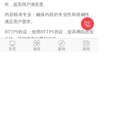
作，提高用户满意度。
内容精准专业：确保内容的专业性和准确性，
满足用户需求。

HTTPS协议：使用HTTPS协议，提高网站的安
全性，获得搜索引擎的信任。




防火墙安装：安装防火墙等安全措施，保护网
首页
服务
案例
新闻
站免受攻击。
提高网站在百度搜索中的排名是一个多方面、
持续的过程，需要站长们不断学习和实践。通
过上述方法的综合运用，可以逐步提升网站的
排名，吸引更多的访问者，并最终实现网站的
成功。
微信与项目经理沟通
解答本文疑问/技术咨询/运营咨
询/技术建议/互联网交流