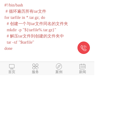
#!/bin/bash
# 循环遍历所有tar文件
for tarfile in *.tar.gz; do
# 创建一个与tar文件同名的文件夹
mkdir -p "${tarfile%.tar.gz}"
# 解压tar文件到创建的文件夹中
tar -xf "$tarfile"

done




6.同上操作，修改成755权限，cat察看文件结尾
首页
服务
案例
新闻
必须为 $; 运行
./u.sh
微信与项目经理沟通
解答本文疑问/技术咨询/运营咨
询/技术建议/互联网交流