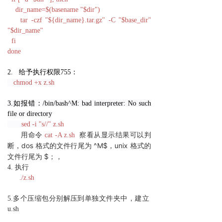
dir_name=$(basename "$dir")
tar -czf "${dir_name}.tar.gz" -C "$base_dir"
"$dir_name"
fi
done
2.
给予执行权限755：
chmod +x z.sh
3.如报错：/bin/bash^M: bad interpreter: No such
file or directory
sed -i "s//" z.sh
从显示结果可以判
用命令
cat -A z.sh
察看
断，dos 格式的文件行尾为 ^M$，unix 格式的
文件行尾为 $；
，
4. 执行
./z.sh
5.多个压缩包分别解压到单独文件夹中，建立
u.sh