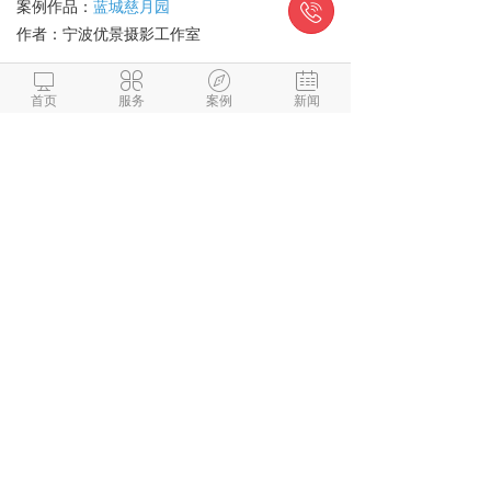
案例作品：
蓝城慈月园

作者：
宁波优景摄影工作室




政府企业
首页
服务
案例
新闻
案例作品：
宁波水表(集团)有限公司
宁波市镇海区行政服务中心虚拟大厅
作者：宁波优景摄影工作室
四、制作全景图的步骤
首先我们应该学习全景图的原理，其次，掌握
拍摄设备。一般来说，专业摄影师需要四个硬
件设备：单反相机、广角镜头、全景云台和三
脚架。接下来是拍摄，拼接，修图。最后，漫
游制作，分享作品。