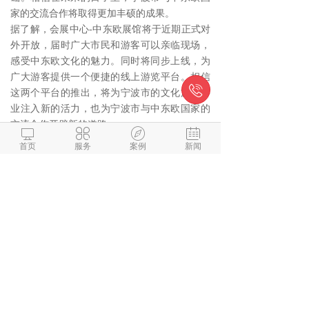
家的交流合作将取得更加丰硕的成果。
据了解，会展中心-中东欧展馆将于近期正式对
外开放，届时广大市民和游客可以亲临现场，
感受中东欧文化的魅力。同时将同步上线，为
广大游客提供一个便捷的线上游览平台。相信

这两个平台的推出，将为宁波市的文化旅游事
业注入新的活力，也为宁波市与中东欧国家的
交流合作开辟新的道路。




首页
服务
案例
新闻
微信与项目经理沟通
解答本文疑问/技术咨询/运营咨
询/技术建议/互联网交流
阅读
1154