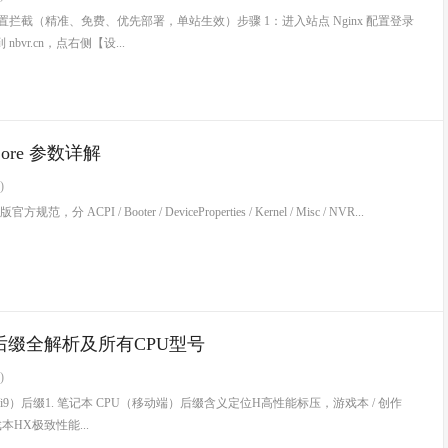
点配置拦截（精准、免费、优先部署，单站生效）步骤 1：进入站点 Nginx 配置登录
bvr.cn，点右侧【设...
Core 参数详解
)
方规范，分 ACPI / Booter / DeviceProperties / Kernel / Misc / NVR...
 后缀全解析及所有CPU型号
)
i5/i7/i9）后缀1. 笔记本 CPU（移动端）后缀含义定位H高性能标压，游戏本 / 创作
本HX极致性能...