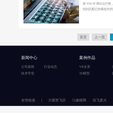
按 Win+R 调出运
找到匹配已卸载软件的条
首页
上一页
新闻中心
案例作品
公司新闻
行业动态
VR全景
技术学堂
3D模型
友情链接
大疆禁飞区
51建模网
讯飞星火