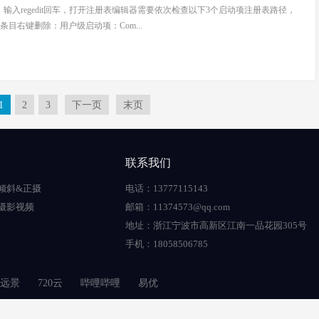
行框，输入regedit回车，打开注册表编辑器需要依次检查以下3个启动项注册表路径，
目右键删除：用户级启动项：Com...
1
2
3
下一页
末页
联系我们
倾斜&正摄
电话：13777115143
摄影视频
邮箱：11374573@qq.com
地址：浙江宁波市高新区江南一品花园305号
手机：18058506785
远景
720云
哔哩哔哩
易优