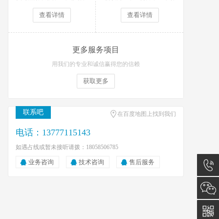
平板等多平台！
画，无人机航拍！
查看详情
查看详情
更多服务项目
用我们的专业和诚信赢得您的信赖
获取更多
联系吧
在百度地图上找到我们
电话：13777115143
如遇占线或暂未接听请拨：18058506785
业务咨询
技术咨询
售后服务
13777