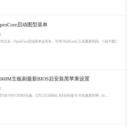
penCore启动图型菜单
)
VRAM之后，OpenCore启动菜单会丢失，可用 DiskGeniu 工具重新找回。1.如下图2.
660M主板刷最新BIOS后安装黑苹果设置
)
AR WIFI DDR4主板，CPU:i512600kf, RX6600显卡,可在微星官网：ht...