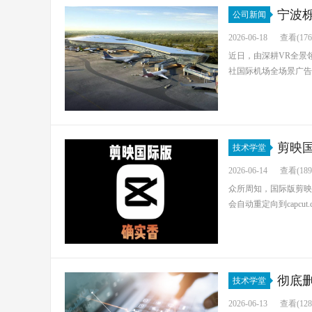
宁波
公司新闻
开启空港广告
2026-06-18
查看(176
近日，由深耕VR全景
社国际机场全场景广告
剪映
技术学堂
2026-06-14
查看(189
众所周知，国际版剪映Ca
会自动重定向到capcut.c
彻底
技术学堂
2026-06-13
查看(128