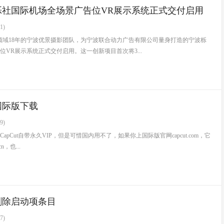
栎社国际机场全场景广告位VR展示系统正式交付启用
资源沉浸式数字化推介新篇章
1)
领域18年的宁波优景摄影团队，为宁波联合动力广告有限公司量身打造的宁波栎
位VR展示系统正式交付启用。这一创新项目首次将3...
国际版下载
9)
pCut自带永久VIP，但是可惜国内用不了，如果你上国际版官网capcut.com，它
n，也...
删除启动项条目
7)