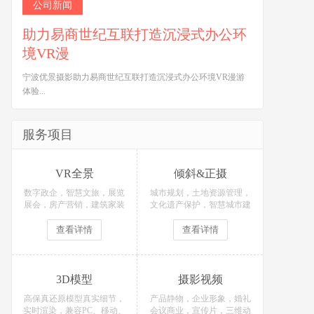
公司新闻
助力易商世纪互联打造沉浸式办公环
境VR漫
宁波优景摄影助力易商世纪互联打造沉浸式办公环境VR漫游
体验...
服务项目
VR全景
倾斜&正摄
数字政企，智慧文旅，展览
城市规划，土地资源管理，
展会，房产营销，建筑家装
文化遗产保护，智慧城市建
等场景定制开发！
设，获得测绘数据。
查看详情
查看详情
3D模型
摄影视频
高保真还原模型真实细节，
产品静物，企业形象，婚礼
实时渲染，兼容PC、移动、
会议商业，宣传片，三维动